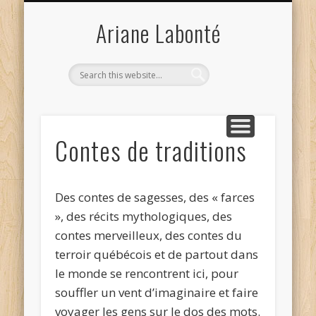
SPECTACLES POUR ADULTES
DÉMARCHE ARTISTIQUE
DOSSIER DE PRESSE
PUBLICATIONS
JEUNE PUBLIC
CALENDRIER
CONTACT
ACCUEIL
BALADO
Ariane Labonté
Contes de traditions
Des contes de sagesses, des « farces
», des récits mythologiques, des
contes merveilleux, des contes du
terroir québécois et de partout dans
le monde se rencontrent ici, pour
souffler un vent d’imaginaire et faire
voyager les gens sur le dos des mots.