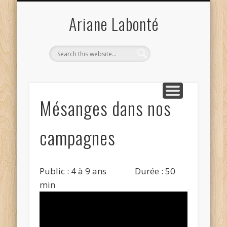
SPECTACLES POUR ADULTES
DÉMARCHE ARTISTIQUE
DOSSIER DE PRESSE
PUBLICATIONS
JEUNE PUBLIC
CALENDRIER
CONTACT
ACCUEIL
BALADO
Ariane Labonté
Mésanges dans nos
campagnes
Public : 4 à 9 ans Durée : 50
min