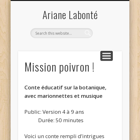
SPECTACLES POUR ADULTES
DÉMARCHE ARTISTIQUE
DOSSIER DE PRESSE
PUBLICATIONS
JEUNE PUBLIC
CALENDRIER
CONTACT
ACCUEIL
BALADO
Ariane Labonté
Mission poivron !
Conte éducatif sur la botanique,
avec marionnettes et musique
Public: Version 4 à 9 ans
Durée: 50 minutes
Voici un conte rempli d’intrigues