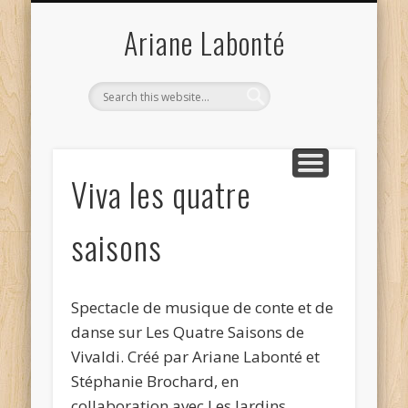
SPECTACLES POUR ADULTES
DÉMARCHE ARTISTIQUE
DOSSIER DE PRESSE
PUBLICATIONS
JEUNE PUBLIC
CALENDRIER
CONTACT
ACCUEIL
BALADO
Ariane Labonté
Viva les quatre
saisons
Spectacle de musique de conte et de
danse sur Les Quatre Saisons de
Vivaldi. Créé par Ariane Labonté et
Stéphanie Brochard, en
collaboration avec Les Jardins